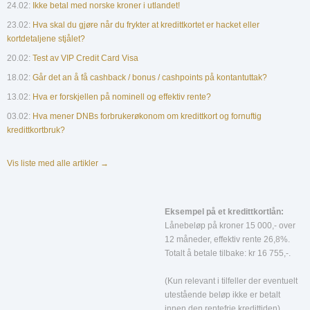
24.02:
Ikke betal med norske kroner i utlandet!
23.02:
Hva skal du gjøre når du frykter at kredittkortet er hacket eller
kortdetaljene stjålet?
20.02:
Test av VIP Credit Card Visa
18.02:
Går det an å få cashback / bonus / cashpoints på kontantuttak?
13.02:
Hva er forskjellen på nominell og effektiv rente?
03.02:
Hva mener DNBs forbrukerøkonom om kredittkort og fornuftig
kredittkortbruk?
Vis liste med alle artikler →
Eksempel på et kredittkortlån:
Lånebeløp på kroner 15 000,- over
12 måneder, effektiv rente 26,8%.
Totalt å betale tilbake: kr 16 755,-.
(Kun relevant i tilfeller der eventuelt
utestående beløp ikke er betalt
innen den rentefrie kredittiden)