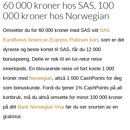
60 000 kroner hos SAS, 100
000 kroner hos Norwegian
Omsetter du for 60 000 kroner med SAS sitt
SAS
EuroBonus American Express Platinum kort
, som er det
dyreste og beste kortet til SAS, får du 12 000
bonuspoeng. Dette er nok til en tur-retur reise
innenlands. En tilsvarende reise vil fort koste 1 000
kroner med
Norwegian
, altså 1 000 CashPoints for deg
som bonuskunde. Fordi du tjener 1% CashPoints på all
kortbruk, må du altså omsette for minst 100 000 kroner
på ditt
Bank Norwegian Visa
før du ser snurten av en
gratistur.