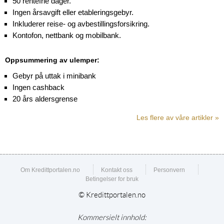
50 rentefrie dager.
Ingen årsavgift eller etableringsgebyr.
Inkluderer reise- og avbestillingsforsikring.
Kontofon, nettbank og mobilbank.
Oppsummering av ulemper:
Gebyr på uttak i minibank
Ingen cashback
20 års aldersgrense
Les flere av våre artikler »
Om Kredittportalen.no
Kontakt oss
Personvern
Betingelser for bruk
© Kredittportalen.no
Kommersielt innhold: