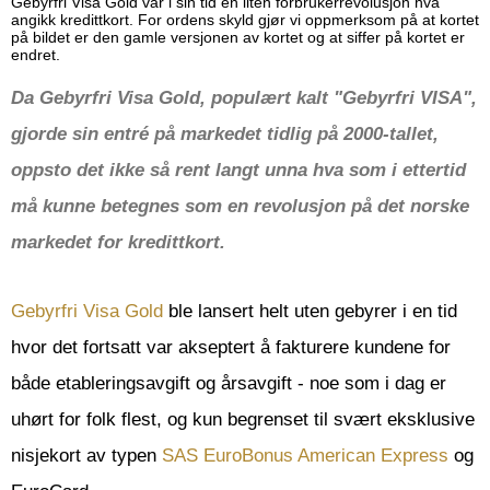
Gebyrfri Visa Gold var i sin tid en liten forbrukerrevolusjon hva
angikk kredittkort. For ordens skyld gjør vi oppmerksom på at kortet
på bildet er den gamle versjonen av kortet og at siffer på kortet er
endret.
Da Gebyrfri Visa Gold, populært kalt "Gebyrfri VISA",
gjorde sin entré på markedet tidlig på 2000-tallet,
oppsto det ikke så rent langt unna hva som i ettertid
må kunne betegnes som en revolusjon på det norske
markedet for kredittkort.
Gebyrfri Visa Gold
ble lansert helt uten gebyrer i en tid
hvor det fortsatt var akseptert å fakturere kundene for
både etableringsavgift og årsavgift - noe som i dag er
uhørt for folk flest, og kun begrenset til svært eksklusive
nisjekort av typen
SAS EuroBonus American Express
og